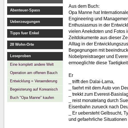
Aus dem Buch:
Abenteuer-Spass
Opa Manne hat Internationale
Engineering und Management s
Ueberzeugungen
Enthusiasmus in der Entwick
vielen Anekdoten und Fotos 
Tipps fuer Enkel
Zeitdokumente aus dieser Zeit
Alltag in der Entwicklungszu
28 Wohn-Orte
Begegnungen mit beeindruck
Leseproben
Nobelpreistraeger und Evere
ermoeglichte diese Taetigkei
Eine komplett andere Welt
Operation am offenen Bauch
Er
Entwicklung = Veraenderung
_ trifft den Dalai-Lama,
_ faehrt mit dem Auto von De
Begeisterung auf Koreanisch
_ trekkt zum Everest-Basislag
Buch "Opa Manne" kaufen
_ reist monatelang durch Sue
Eisenbahn zurueck nach Deu
_ Er uebersteht Gelbsucht, T
und gefaehrliche Situationen