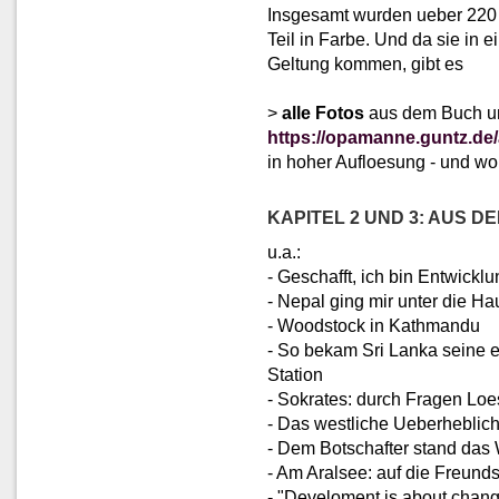
Insgesamt wurden ueber 220 
Teil in Farbe. Und da sie in
Geltung kommen, gibt es
>
alle Fotos
aus dem Buch un
https://opamanne.guntz.de/al
in hoher Aufloesung - und wo
KAPITEL 2 UND 3: AUS D
u.a.:
- Geschafft, ich bin Entwicklu
- Nepal ging mir unter die Ha
- Woodstock in Kathmandu
- So bekam Sri Lanka seine e
Station
- Sokrates: durch Fragen Lo
- Das westliche Ueberheblich
- Dem Botschafter stand das 
- Am Aralsee: auf die Freunds
- "Develoment is about chan